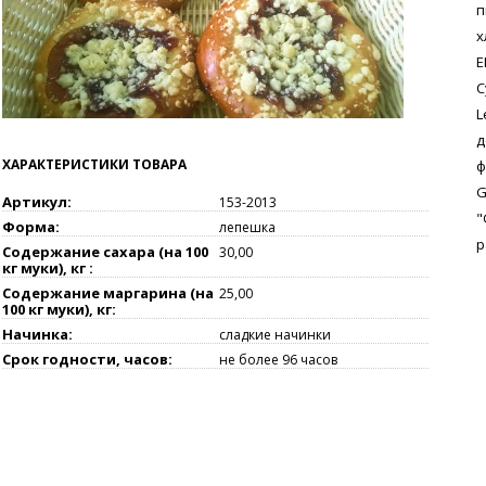
п
х
E
С
L
д
ХАРАКТЕРИСТИКИ ТОВАРА
ф
G
Артикул:
153-2013
"
Форма:
лепешка
р
Содержание сахара (на 100
30,00
кг муки), кг :
Содержание маргарина (на
25,00
100 кг муки), кг:
Начинка:
сладкие начинки
Срок годности, часов:
не более 96 часов