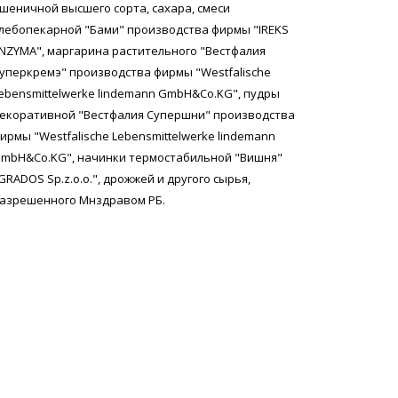
шеничной высшего сорта, сахара, смеси
лебопекарной "Бами" производства фирмы "IREKS
NZYMA", маргарина растительного "Вестфалия
уперкремэ" производства фирмы "Westfalische
ebensmittelwerke lindemann GmbH&Co.KG", пудры
екоративной "Вестфалия Супершни" производства
ирмы "Westfalische Lebensmittelwerke lindemann
mbH&Co.KG", начинки термостабильной "Вишня"
GRADOS Sp.z.o.o.", дрожжей и другого сырья,
азрешенного Мнздравом РБ.