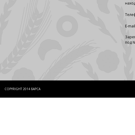
наход
Телеф
E-mai
Заре
под №
COPYRIGHT 2014 БАРСА