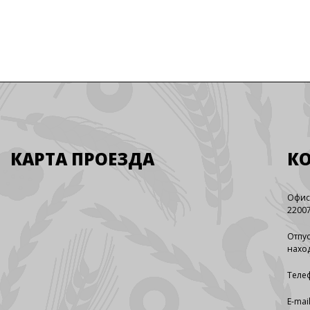
КАРТА ПРОЕЗДА
К
Офис
22007
Отпус
наход
Телеф
E-mai