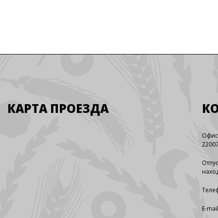
КАРТА ПРОЕЗДА
К
Офис
22007
Отпус
наход
Телеф
E-mai