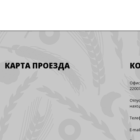
КАРТА ПРОЕЗДА
К
Офис
22007
Отпус
наход
Телеф
E-mai