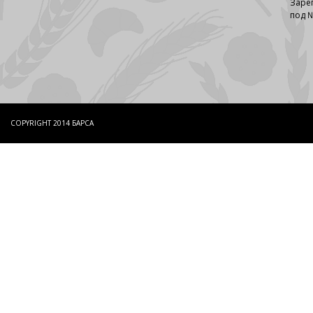
Заре
под №
COPYRIGHT 2014 БАРСА