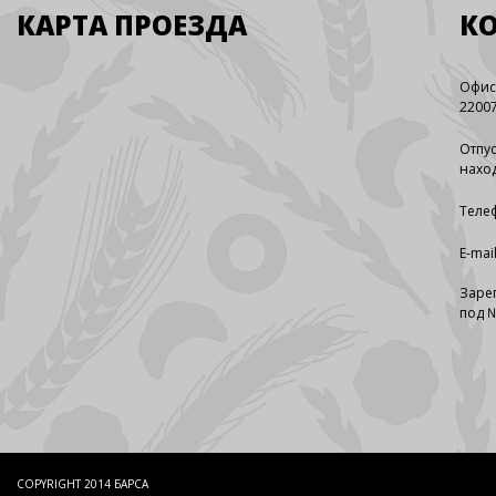
КАРТА ПРОЕЗДА
К
Офис
22007
Отпус
наход
Телеф
E-mai
Заре
под №
COPYRIGHT 2014 БАРСА