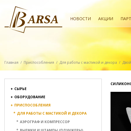
НОВОСТИ
АКЦИИ
ПАР
Главная
/
Приспособления
/
Для работы с мастикой и декора
/
Двой
СИЛИКОНОВ
+
СЫРЬЕ
+
ОБОРУДОВАНИЕ
+
ПРИСПОСОБЛЕНИЯ
*
ДЛЯ РАБОТЫ С МАСТИКОЙ И ДЕКОРА
*
АЭРОГРАФ И КОМПРЕССОР
*
ВЫЕМКИ И ШТАМПЫ (ПЛУНЖЕРЫ)