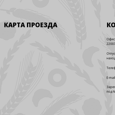
КАРТА ПРОЕЗДА
К
Офис
22007
Отпус
наход
Телеф
E-mai
Заре
под №