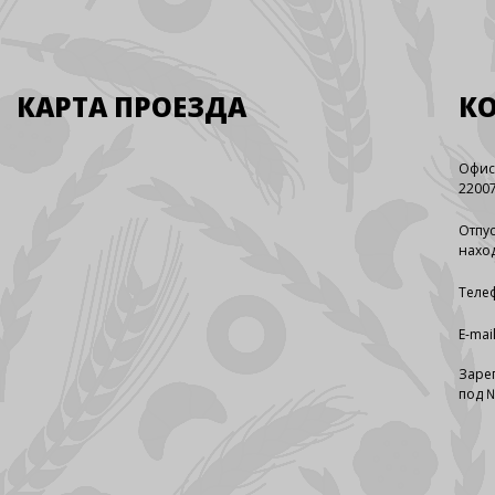
КАРТА ПРОЕЗДА
К
Офис
22007
Отпус
наход
Телеф
E-mai
Заре
под №