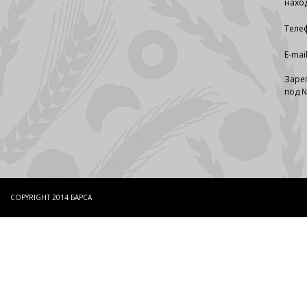
наход
Телеф
E-mai
Заре
под №
COPYRIGHT 2014 БАРСА