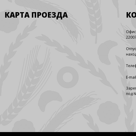
КАРТА ПРОЕЗДА
К
Офис
22007
Отпус
наход
Телеф
E-mai
Заре
под №