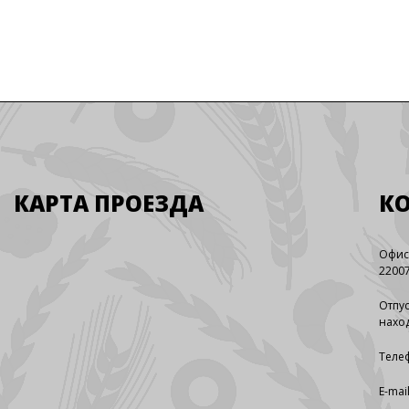
КАРТА ПРОЕЗДА
К
Офис
22007
Отпус
наход
Телеф
E-mai