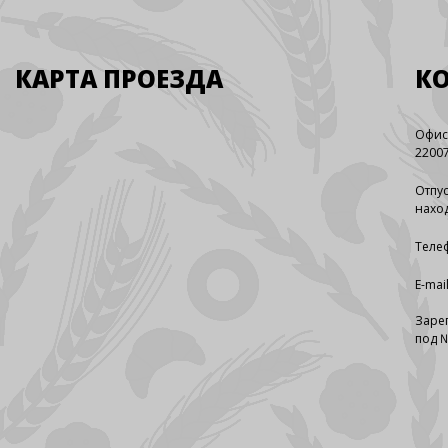
КАРТА ПРОЕЗДА
К
Офис
22007
Отпус
наход
Телеф
E-mai
Заре
под №