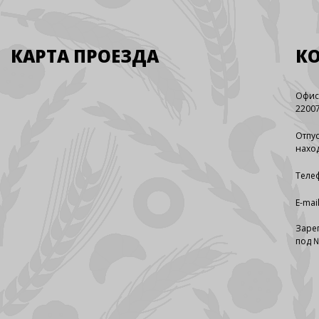
КАРТА ПРОЕЗДА
К
Офис
22007
Отпус
наход
Телеф
E-mai
Заре
под №